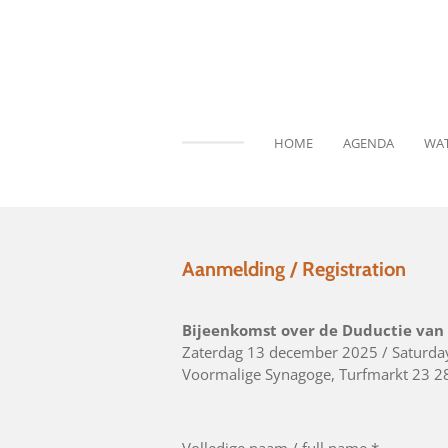
Ga
direct
naar
de
hoofdinhoud
HOME
AGENDA
WAT
Aanmelding / Registration
Bijeenkomst over de Duductie van 
Zaterdag 13 december 2025 / Saturd
Voormalige Synagoge, Turfmarkt 23 
Volledige naam / full name *