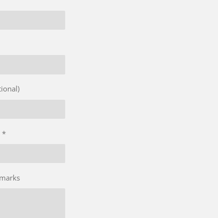
ional)
 *
emarks