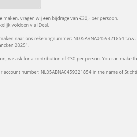
 maken, vragen wij een bijdrage van €30,- per persoon.
elijk voldoen via iDeal.
ermaken naar ons rekeningnummer: NL05ABNA0459321854 t.n.v. S
rancken 2025".
ation, we ask for a contribution of €30 per person. You can make 
our account number: NL05ABNA0459321854 in the name of Sticht